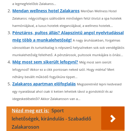
a legmegfelelőbb Zalakaros...
Mendan wellness hotel Zalakaros
MenDan Wellness Hotel
Zalakaros: négycsillagos szállodánk minőségen felül ötvözi a spa hotelek
harmóniájával, a luxus hotelek eleganciájával, a wellness hotelek...
Pénztáros, pultos állás? Alapszintű angol nyelvtudással
még több a munkalehetőség!
A nagy áruházakban, forgalmas
városokban és turisztikailag is népszerű helyszíneken sok-sok vendéglátós
munkalehetőség fellelhető. A pénztárosok, pultosok munkájára is óriási...
Még most sem sikerült lefogyni?
Még most sem sierült
lefogynod? Akkor ez a cikk pontosan neked szól. Hogy miérta? Mert
néhány bevállt működő fogyókúra tippet...
Zalakaros apartman előfoglalás
Megszeretnéd lepni kedvesed
egy nyaralással ahol csak ti ketten lehettek távol a gondoktól és az
idegeskedésektől? Akkor Zalakaroson van a...
Nézd meg ezt is:
Sport
lehetőségek, kirándulás - Szabadidő
Zalakaroson