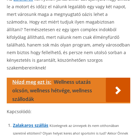
le a motort és időzz el nálunk legalább egy vagy két napot,
mert városunk maga a megnyugtató oázis lehet a
számodra. Hogy ezt miért tudjuk ilyen magabiztosan
állítani? Természetesen ez egy igen complex indokból
kifolyólag állítható, mert nálunk nem csak élményfürdő
található, hanem sok más olyan program, amely városodban
nem biztos hogy fellelhető, és persze nem utolsó sorban a
kényeztetés is garantált, köszönhetően szorgos
szakembereinknek!
Nézd meg ezt is:
Wellness utazás
olcsón, wellness hétvége, wellness
szállodák
Kapcsolódó:
Zalakaros szállás
Közelegnek az ünnepek és nem otthonában
szeretné eltölteni? Olyan helyet keres ahol sportolni is tud? Akkor Önnek