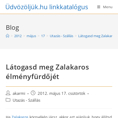
Skip
Üdvözöljük.hu linkkatalógus
Menu
to
content
Blog
>
2012
>
május
>
17
>
Utazás - Szállás
>
Látogasd meg Zalakaros 
Látogasd meg Zalakaros
élményfürdőjét
Post
Post
akarmi
2012. május 17. csütörtök
author:
published:
Post
Utazás - Szállás
category:
Ha
Zalakaros
környékén jársz, akkor azt ajánljuk, hogy állítsd