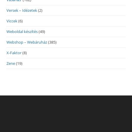
Versek – Idézetek
(2)
Viccek
(6)
Weboldal készítés
(49)
Webshop – Webáruház
(385)
X-Faktor
(8)
Zene
(19)