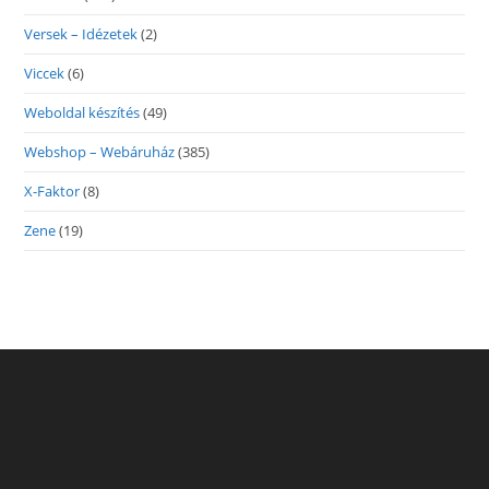
Versek – Idézetek
(2)
Viccek
(6)
Weboldal készítés
(49)
Webshop – Webáruház
(385)
X-Faktor
(8)
Zene
(19)