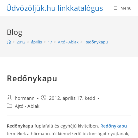
Skip
Üdvözöljük.hu linkkatalógus
Menu
to
content
Blog
>
2012
>
április
>
17
>
Ajtó - Ablak
>
Redőnykapu
Redőnykapu
Post
Post
hormann
2012. április 17. kedd
author:
published:
Post
Ajtó - Ablak
category:
Redőnykapu
fuplafalú és egyhéjú kivitelben.
Redőnykapu
termékek a hörmann-tól kiemelkedő biztonságot nyújtanak,