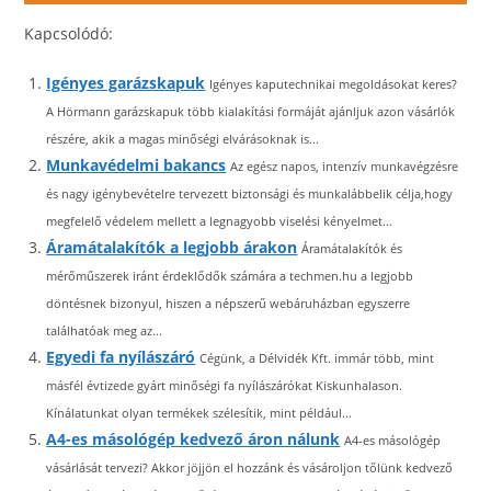
Kapcsolódó:
Igényes garázskapuk
Igényes kaputechnikai megoldásokat keres?
A Hörmann garázskapuk több kialakítási formáját ajánljuk azon vásárlók
részére, akik a magas minőségi elvárásoknak is...
Munkavédelmi bakancs
Az egész napos, intenzív munkavégzésre
és nagy igénybevételre tervezett biztonsági és munkalábbelik célja,hogy
megfelelő védelem mellett a legnagyobb viselési kényelmet...
Áramátalakítók a legjobb árakon
Áramátalakítók és
mérőműszerek iránt érdeklődők számára a techmen.hu a legjobb
döntésnek bizonyul, hiszen a népszerű webáruházban egyszerre
találhatóak meg az...
Egyedi fa nyílászáró
Cégünk, a Délvidék Kft. immár több, mint
másfél évtizede gyárt minőségi fa nyílászárókat Kiskunhalason.
Kínálatunkat olyan termékek szélesítik, mint például...
A4-es másológép kedvező áron nálunk
A4-es másológép
vásárlását tervezi? Akkor jöjjön el hozzánk és vásároljon tőlünk kedvező