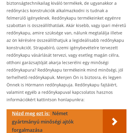
biztonságtechnikailag kiváló termékek, de ugyanakkor a
redőnyrács konstrukciók alkalmazkodni is tudnak a
felmerülő igényeknek. Redőnykapu termékeinket egyénre
szabottan is összeállíthatóak. Akár kisebb, vagy ipari méretű
redőnykapu, amire szüksége van, nálunk megtalálja illetve
az ön kérésére összeállíthatjuk a legideálisabb redőnykapu
konstrukciót. Strapabíró, üzemi igénybevételre tervezett
redőnykapu vásárlását tervezi, vagy esetleg magán célra,
otthoni garázsajtóját akarja lecserélni egy minőségi
redőnykapura? Redőnykapu termékeink mind minőségi, jól
terhelhető redőnykapuk. Menjen Ön is biztosra, és legyen
Önnek is Hörmann redőnykapuja. Redőnykapu fajtáiért,
valamint egyéb a redőnykapuval kapcsolatos hasznos
információkért kattintson honlapunkra:
Nézd meg ezt is:
Német
gyártmányú minőségi ajtók
forgalmazása