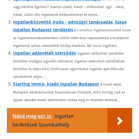
vagy bérelne Egerben? Számos eladó, kiadó – elsősorban egri – lakás,
házak, üzleti célú ingatlanok értékesítésével és bérbe...
Ingatlanközvetítő iroda – pénzügyi tanácsadás, luxus
ingatlan Budapest területén
A Cornelius ingatlanközvetítő iroda
az ingatlankereskedelemben töltött több éves tapasztalattal a budapesti
ingatlanok színes választékát kínálja eladásra. Aki luxus ingatlant...
Ingatlan adásvételi szerződés
Ingatlan adásvételi szerződés
készítése országos ügyvédi hálózattal. ingatlan adásvételi szerződések
készítése és teljes körű földhivatali ügyintézése ingatlan ajándékozási
szerződések teljes...
Starting Immo: kiadó ingatlan Budapest
A kiadó lakás
Budapest adatbázisunkat folyamatosan frissítjük, ezért mindig csak az
éppen aktuális kiadó albérleteket találja meg itt részletes leírással...
Nézd meg ezt is:
Ingatlan
hirdetések Szombathely