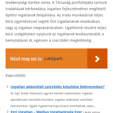
tevékenységi körébe vonta. A Társaság portfoliójába tartozik
irodaházak bérbeadása, ingatlan-fejlesztésekhez megfelelő
építési ingatlanok felajánlása. Az iroda munkatársai teljes
körű ügyintézéssel segítik Önt ingatlanának eladásában,
vagy új ingatlan megvásárlásában. Ügyfeleink részére teljes
körű szolgáltatást nyújtunk az ingatlanok kiválasztásától, a
bemutatáson át, egészen a szerződés megkötéséig.
Nézd meg ezt is:
Lakópark
Kapcsolódó:
Ingatlan adásvételi szerződés készítése Debrecenben?
Dr. Egri Zoltán Debreceni ügyvéd kiemelt szakterületei: ingatlan
ajándékozási szerződés készítése, ingatlan adásvételi szerződés
Debrecenben ,Egyéb ingatlannal kapcsolatos szerződések, teljes...
Egri Ingatlan – Medius Ingatlaniroda Eger
Lakást venne,