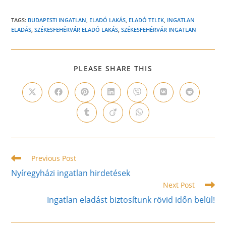
TAGS:
BUDAPESTI INGATLAN
,
ELADÓ LAKÁS
,
ELADÓ TELEK
,
INGATLAN
ELADÁS
,
SZÉKESFEHÉRVÁR ELADÓ LAKÁS
,
SZÉKESFEHÉRVÁR INGATLAN
SHARE
PLEASE SHARE THIS
THIS
CONTENT
Opens
Opens
Opens
Opens
Opens
Opens
Opens
in
in
in
in
in
in
in
a
a
a
a
a
a
a
Opens
Opens
Opens
new
new
new
new
new
new
new
in
in
in
window
window
window
window
window
window
window
a
a
a
new
new
new
window
window
window
Read
Previous Post
more
Nyíregyházi ingatlan hirdetések
articles
Next Post
Ingatlan eladást biztosítunk rövid időn belül!