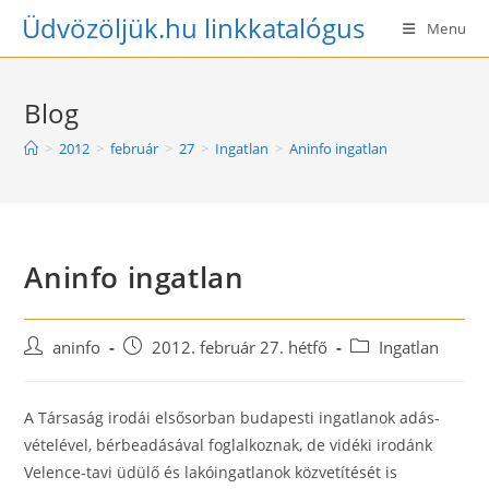
Skip
Üdvözöljük.hu linkkatalógus
Menu
to
content
Blog
>
2012
>
február
>
27
>
Ingatlan
>
Aninfo ingatlan
Aninfo ingatlan
Post
Post
Post
aninfo
2012. február 27. hétfő
Ingatlan
author:
published:
category:
A Társaság irodái elsősorban budapesti ingatlanok adás-
vételével, bérbeadásával foglalkoznak, de vidéki irodánk
Velence-tavi üdülő és lakóingatlanok közvetítését is