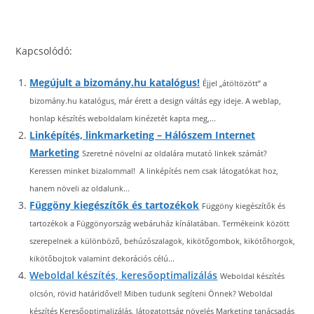
Kapcsolódó:
Megújult a bizomány.hu katalógus!
Éjjel „átöltözött” a
bizomány.hu katalógus, már érett a design váltás egy ideje. A weblap,
honlap készítés weboldalam kinézetét kapta meg,...
Linképítés, linkmarketing – Hálószem Internet
Marketing
Szeretné növelni az oldalára mutató linkek számát?
Keressen minket bizalommal! A linképítés nem csak látogatókat hoz,
hanem növeli az oldalunk...
Függöny kiegészítők és tartozékok
Függöny kiegészítők és
tartozékok a Függönyország webáruház kínálatában. Termékeink között
szerepelnek a különböző, behúzószalagok, kikötőgombok, kikötőhorgok,
kikötőbojtok valamint dekorációs célú...
Weboldal készítés, keresőoptimalizálás
Weboldal készítés
olcsón, rövid határidővel! Miben tudunk segíteni Önnek? Weboldal
készítés Keresőoptimalizálás, látogatottság növelés Marketing tanácsadás