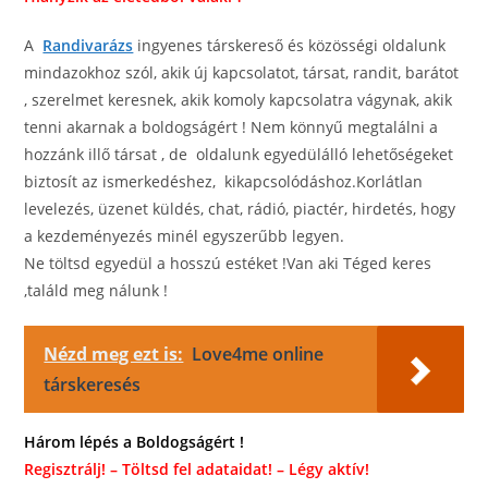
A
Randivarázs
ingyenes társkereső és közösségi oldalunk
mindazokhoz szól, akik új kapcsolatot, társat, randit, barátot
, szerelmet keresnek, akik komoly kapcsolatra vágynak, akik
tenni akarnak a boldogságért ! Nem könnyű megtalálni a
hozzánk illő társat , de oldalunk egyedülálló lehetőségeket
biztosít az ismerkedéshez, kikapcsolódáshoz.Korlátlan
levelezés, üzenet küldés, chat, rádió, piactér, hirdetés, hogy
a kezdeményezés minél egyszerűbb legyen.
Ne töltsd egyedül a hosszú estéket !Van aki Téged keres
,találd meg nálunk !
Nézd meg ezt is:
Love4me online
társkeresés
Három lépés a Boldogságért !
Regisztrálj! – Töltsd fel adataidat! – Légy aktív!