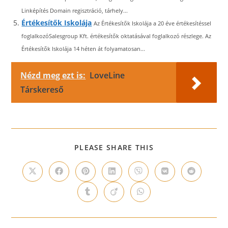
Linképítés Domain regisztráció, tárhely...
Értékesítők Iskolája
Az Értékesítők Iskolája a 20 éve értékesítéssel
foglalkozóSalesgroup Kft. értékesítők oktatásával foglalkozó részlege. Az
Értékesítők Iskolája 14 héten át folyamatosan...
Nézd meg ezt is:
LoveLine
Társkereső
SHARE
PLEASE SHARE THIS
THIS
CONTENT
Opens
Opens
Opens
Opens
Opens
Opens
Opens
in
in
in
in
in
in
in
a
a
a
a
a
a
a
Opens
Opens
Opens
new
new
new
new
new
new
new
in
in
in
window
window
window
window
window
window
window
a
a
a
new
new
new
window
window
window