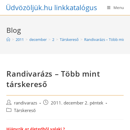
Skip
Üdvözöljük.hu linkkatalógus
Menu
to
content
Blog
>
2011
>
december
>
2
>
Társkereső
>
Randivarázs – Több mint t
Randivarázs – Több mint
társkereső
Post
Post
randivarazs
2011. december 2. péntek
author:
published:
Post
Társkereső
category:
Hiányzik az életedből valaki ?