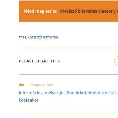
Nézd meg ezt is:
Kötelező biztosítás alacsony
TAGS:
KÖTELEZŐ BIZTOSÍTÁS
SHARE
PLEASE SHARE THIS
THIS
CONTENT
Read
Previous Post
more
Információk, melyek jól jönnek kötelező biztosítás
articles
kötésekor