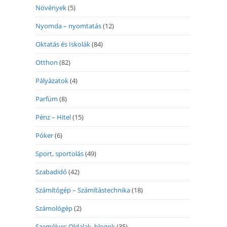
Növények
(5)
Nyomda – nyomtatás
(12)
Oktatás és Iskolák
(84)
Otthon
(82)
Pályázatok
(4)
Parfüm
(8)
Pénz – Hitel
(15)
Póker
(6)
Sport, sportolás
(49)
Szabadidő
(42)
Számítógép – Számítástechnika
(18)
Számológép
(2)
Személyes Oldalak, blogok
(35)