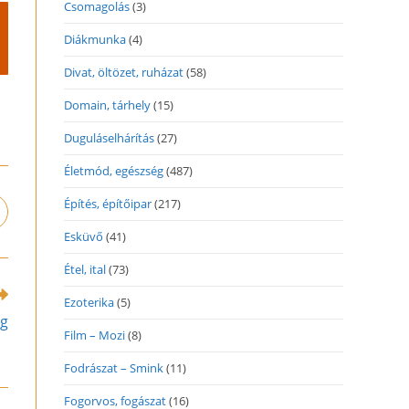
Csomagolás
(3)
Diákmunka
(4)
Divat, öltözet, ruházat
(58)
Domain, tárhely
(15)
Duguláselhárítás
(27)
Életmód, egészség
(487)
Építés, építőipar
(217)
pens
n
Esküvő
(41)
ew
indow
Étel, ital
(73)
Ezoterika
(5)
og
Film – Mozi
(8)
Fodrászat – Smink
(11)
Fogorvos, fogászat
(16)