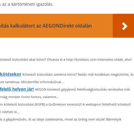
az a kártörténeti igazolás.
osítás kalkulátort az AEGONDirekt oldalán
ötelező biztosítást akar kötni? Olvassa el a http://kotelezo.com internetes oldalt, ahol
 kötésekor
Kötelező biztosítást szeretne kötni? Netán már korábban megkötötte, és
t tartalmaz. Mindenféle információval...
elelő helyen jár!
AEGON kötelező gépjármű felelősségbiztosítás rendezése már
tanság minden forint fontos, valamint...
n kötelező biztosítást (KGFB) a GoDirekten keresztül! A weblapon fellelhető kötelező
nézheti ki...
s a gépjárművén, itt az ideje cselekednie, mivel az ördög nem alszik! Bármelyik