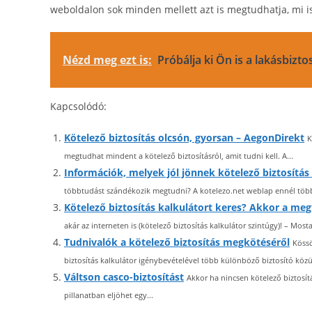
weboldalon sok minden mellett azt is megtudhatja, mi is 
Nézd meg ezt is:
Próbálja ki Ön is a lakásbizt
Kapcsolódó:
Kötelező biztosítás olcsón, gyorsan – AegonDirekt
K
megtudhat mindent a kötelező biztosításról, amit tudni kell. A...
Információk, melyek jól jönnek kötelező biztosítás
többtudást szándékozik megtudni? A kotelezo.net weblap ennél többe
Kötelező biztosítás kalkulátort keres? Akkor a megf
akár az interneten is (kötelező biztosítás kalkulátor szintúgy)! – Mos
Tudnivalók a kötelező biztosítás megkötéséről
Kössö
biztosítás kalkulátor igénybevételével több különböző biztosító közül 
Váltson casco-biztosítást
Akkor ha nincsen kötelező biztosítá
pillanatban eljöhet egy...