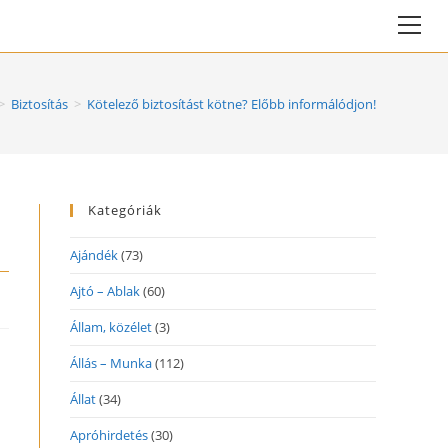
Vie
web
Me
>
Biztosítás
>
Kötelező biztosítást kötne? Előbb informálódjon!
Kategóriák
Ajándék
(73)
Ajtó – Ablak
(60)
Állam, közélet
(3)
Állás – Munka
(112)
Állat
(34)
Apróhirdetés
(30)