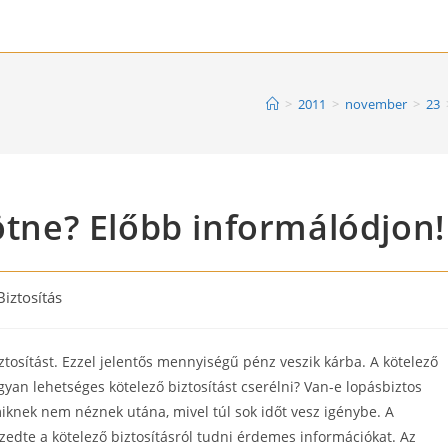
>
2011
>
november
>
23
kötne? Előbb informálódjon!
Biztosítás
gory:
ztosítást. Ezzel jelentős mennyiségű pénz veszik kárba. A kötelező
yan lehetséges kötelező biztosítást cserélni? Van-e lopásbiztos
iknek nem néznek utána, mivel túl sok időt vesz igénybe. A
zedte a kötelező biztosításról tudni érdemes információkat. Az