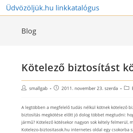
Skip
Üdvözöljük.hu linkkatalógus
to
content
Blog
Kötelező biztosítást 
Post
Post
Post
smallgab
2011. november 23. szerda
author:
published:
cate
A legtöbben a megfelelő tudás nélkül kötnek kötelező bi
biztosítás megkötése előtt jó dolog többet megtudni: hog
jármű? Kötelező kötésekor nagyon sok kétely felmerül, m
Kotelezo-biztositasok.hu internetes oldal egy csokorba s