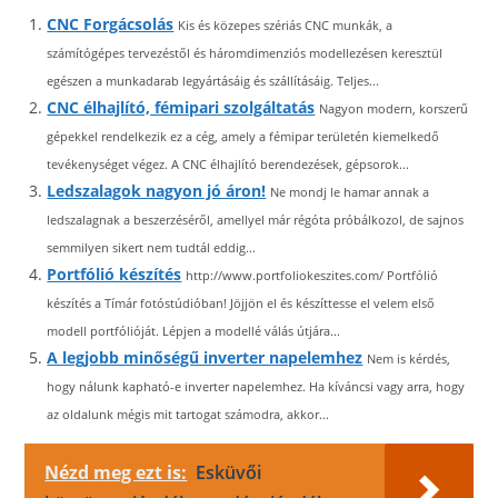
CNC Forgácsolás
Kis és közepes szériás CNC munkák, a
számítógépes tervezéstől és háromdimenziós modellezésen keresztül
egészen a munkadarab legyártásáig és szállításáig. Teljes...
CNC élhajlító, fémipari szolgáltatás
Nagyon modern, korszerű
gépekkel rendelkezik ez a cég, amely a fémipar területén kiemelkedő
tevékenységet végez. A CNC élhajlító berendezések, gépsorok...
Ledszalagok nagyon jó áron!
Ne mondj le hamar annak a
ledszalagnak a beszerzéséről, amellyel már régóta próbálkozol, de sajnos
semmilyen sikert nem tudtál eddig...
Portfólió készítés
http://www.portfoliokeszites.com/ Portfólió
készítés a Tímár fotóstúdióban! Jöjjön el és készíttesse el velem első
modell portfólióját. Lépjen a modellé válás útjára...
A legjobb minőségű inverter napelemhez
Nem is kérdés,
hogy nálunk kapható-e inverter napelemhez. Ha kíváncsi vagy arra, hogy
az oldalunk mégis mit tartogat számodra, akkor...
Nézd meg ezt is:
Esküvői