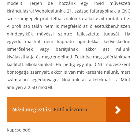
modellt. Térjen be hozzánk egy rövid művészeti
kirándulásra! Weboldalunk a 21. század fafaragóinak, a CNC
szerszámgépek profi felhasználóinka alkotásait mutatja be.
A profi szó talán nem is megfelelő az ő esetükben,hiszen
mindegyikük művészi szintre fejlesztette tudását. Ha
egyedi, máshol nem kapható ajándékkal kedveskedne
ismerősének vagy barátjának, akkor azt nálunk
kiválaszthatja és megrendelheti. Tekintse meg galériánkban
kiállított alkotásainkat! Ha pedig egy ifjú CNC művészként
bontogatja szárnyait, akkor is van mit keresnie nálunk, mert
számtalan segédanyagot kínálunk az alkotóknak is. Mint
amilyen a 2.5D modell.
Nézd meg ezt is:
Fotó vászonra
Kapcsolódó: