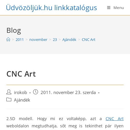
Skip
Üdvözöljük.hu linkkatalógus
Menu
to
content
Blog
>
2011
>
november
>
23
>
Ajándék
>
CNC Art
CNC Art
Post
Post
irokob
2011. november 23. szerda
author:
published:
Post
Ajándék
category:
2.5D modell. Hogy mi ez voltaképp, azt a
CNC Art
weboldalon megtudhatja, sőt meg is tekinthet pár ilyen