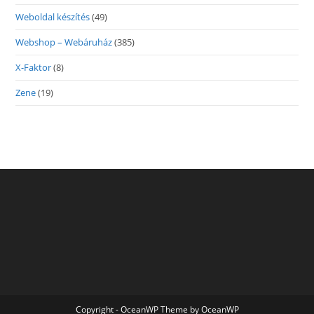
Weboldal készítés
(49)
Webshop – Webáruház
(385)
X-Faktor
(8)
Zene
(19)
Copyright - OceanWP Theme by OceanWP