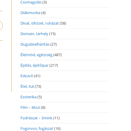
Csomagolás
(3)
Diákmunka
(4)
Divat, öltözet, ruházat
(58)
pens
n
Domain, tárhely
(15)
ew
indow
Duguláselhárítás
(27)
Életmód, egészség
(487)
Építés, építőipar
(217)
Esküvő
(41)
Étel, ital
(73)
Ezoterika
(5)
Film – Mozi
(8)
Fodrászat – Smink
(11)
Fogorvos, fogászat
(16)