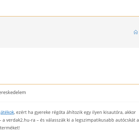
ereskedelem
ory:
játékok
, ezért ha gyereke régóta áhítozik egy ilyen kisautóra, akkor
 a verdak2.hu-ra – és válasszák ki a legszimpatikusabb autócskát a
 terméket!