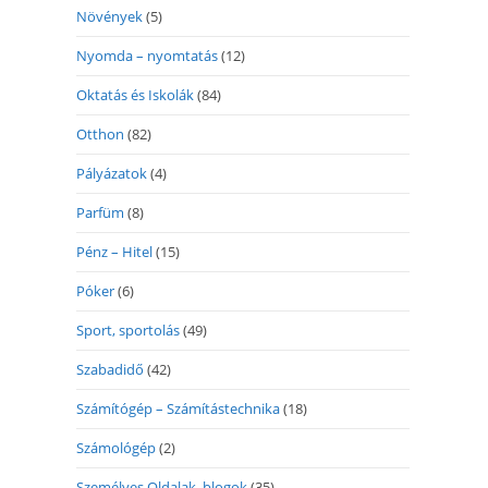
Növények
(5)
Nyomda – nyomtatás
(12)
Oktatás és Iskolák
(84)
Otthon
(82)
Pályázatok
(4)
Parfüm
(8)
Pénz – Hitel
(15)
Póker
(6)
Sport, sportolás
(49)
Szabadidő
(42)
Számítógép – Számítástechnika
(18)
Számológép
(2)
Személyes Oldalak, blogok
(35)