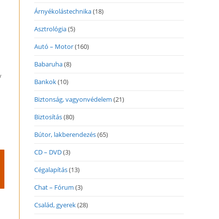
Árnyékolástechnika
(18)
Asztrológia
(5)
Autó – Motor
(160)
Babaruha
(8)
y
Bankok
(10)
Biztonság, vagyonvédelem
(21)
Biztosítás
(80)
Bútor, lakberendezés
(65)
CD – DVD
(3)
Cégalapítás
(13)
Chat – Fórum
(3)
Család, gyerek
(28)