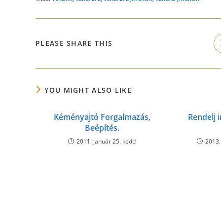
SHARE
PLEASE SHARE THIS
THIS
CONTENT
YOU MIGHT ALSO LIKE
Kéményajtó Forgalmazás,
Rendelj 
Beépítés.
2011. január 25. kedd
2013.