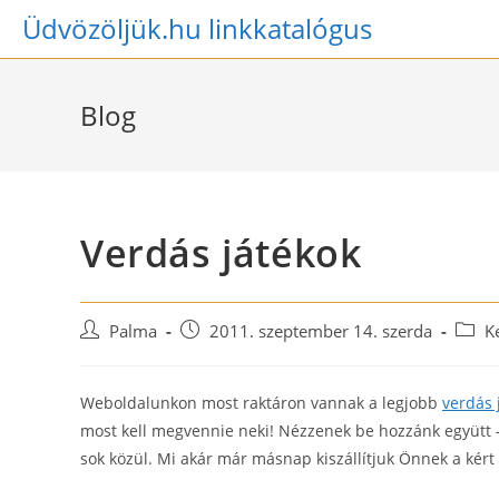
Skip
Üdvözöljük.hu linkkatalógus
to
content
Blog
Verdás játékok
Post
Post
Post
Palma
2011. szeptember 14. szerda
K
author:
published:
categ
Weboldalunkon most raktáron vannak a legjobb
verdás 
most kell megvennie neki! Nézzenek be hozzánk együtt –
sok közül. Mi akár már másnap kiszállítjuk Önnek a kért