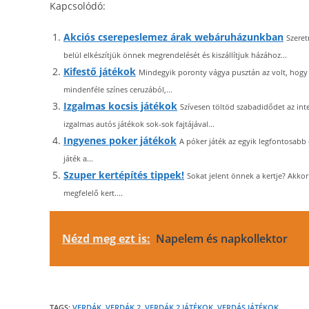
Kapcsolódó:
Akciós cserepeslemez árak webáruházunkban
Szeret
belül elkészítjük önnek megrendelését és kiszállítjuk házához...
Kifestő játékok
Mindegyik poronty vágya pusztán az volt, hogy l
mindenféle színes ceruzából,...
Izgalmas kocsis játékok
Szívesen töltöd szabadidődet az int
izgalmas autós játékok sok-sok fajtájával...
Ingyenes poker játékok
A póker játék az egyik legfontosabb
játék a...
Szuper kertépítés tippek!
Sokat jelent önnek a kertje? Akkor
megfelelő kert....
Nézd meg ezt is:
Napelem és napkollektor
TAGS:
VERDÁK
,
VERDÁK 2
,
VERDÁK 2 JÁTÉKOK
,
VERDÁS JÁTÉKOK