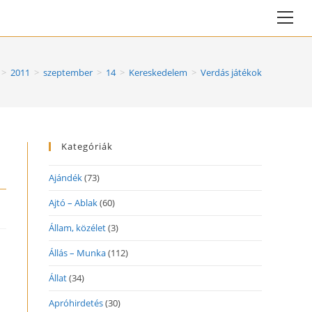
Vie
web
Me
>
2011
>
szeptember
>
14
>
Kereskedelem
>
Verdás játékok
Kategóriák
Ajándék
(73)
Ajtó – Ablak
(60)
Állam, közélet
(3)
Állás – Munka
(112)
Állat
(34)
Apróhirdetés
(30)