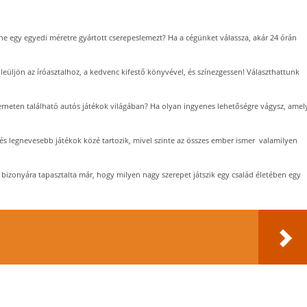
ne egy egyedi méretre gyártott cserepeslemezt? Ha a cégünket válassza, akár 24 órán
eüljön az íróasztalhoz, a kedvenc kifestő könyvével, és színezgessen! Választhattunk
erneten található autós játékok világában? Ha olyan ingyenes lehetőségre vágysz, amel
 és legnevesebb játékok közé tartozik, mivel szinte az összes ember ismer valamilyen
 bizonyára tapasztalta már, hogy milyen nagy szerepet játszik egy család életében egy