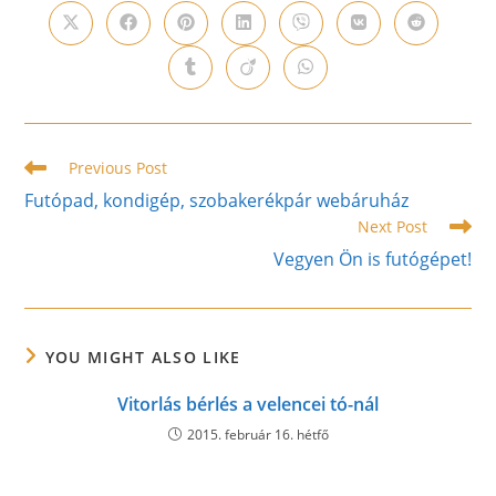
CONTENT
Opens
Opens
Opens
Opens
Opens
Opens
Opens
in
in
in
in
in
in
in
a
a
a
a
a
a
a
Opens
Opens
Opens
new
new
new
new
new
new
new
in
in
in
window
window
window
window
window
window
window
a
a
a
new
new
new
window
window
window
Read
Previous Post
more
Futópad, kondigép, szobakerékpár webáruház
articles
Next Post
Vegyen Ön is futógépet!
YOU MIGHT ALSO LIKE
Vitorlás bérlés a velencei tó-nál
2015. február 16. hétfő