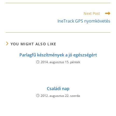
new
new
new
window
window
window
Read
Next Post
more
IneTrack GPS nyomkövetés
articles
YOU MIGHT ALSO LIKE
Parlagfű készítmények a jó egészségért
2014. augusztus 15. péntek
Családi nap
2012. augusztus 22. szerda