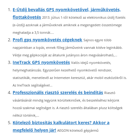
E-Útdíj bevallás GPS nyomkövetővel, járműkövetés,
flottakövetés
2013. július 1-től kötelező az elektronikus útdíj fizetés
(e-útdíj) azoknak a járműveknek amiknek a megengedett összetömege
meghaladja a 3,5 tonnát....
Profi gps nyomkövetés cégeknek
Sajnos egyre több
napjainkban a lopás, ennek főleg járműveink vannak kitéve leginkább.
Védje meg gépkocsiját az általunk jutányos áron megvásárolható,...
IneTrack GPS nyomkövetés
Valós idejű nyomkövetés,
helymeghatározás. Egyszerűen kezelhető nyomkövető rendszer,
statisztikák, menetlevél az Interneten keresztül, akár mobil eszközökről is.
Az IneTrack segítségével...
Professzionális riasztó szerelés és beindítás
Riasztó
vásárlásánál mindig legyünk körültekintőek, és beszeléséhez kérjünk
hozzá szakmai segítséget is. A riasztó szerelés általában plusz költségek
nélkül történik,...
Kötelező biztosítás kalkulátort keres? Akkor a
megfelelő helyen jár!
AEGON kötelező gépjármű