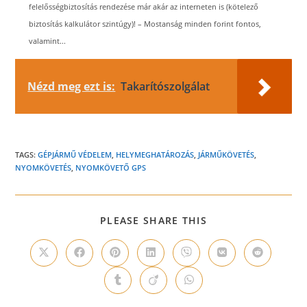
felelősségbiztosítás rendezése már akár az interneten is (kötelező
biztosítás kalkulátor szintúgy)! – Mostanság minden forint fontos,
valamint...
Nézd meg ezt is:
Takarítószolgálat
TAGS:
GÉPJÁRMŰ VÉDELEM
,
HELYMEGHATÁROZÁS
,
JÁRMŰKÖVETÉS
,
NYOMKÖVETÉS
,
NYOMKÖVETŐ GPS
SHARE
PLEASE SHARE THIS
THIS
CONTENT
Opens
Opens
Opens
Opens
Opens
Opens
Opens
in
in
in
in
in
in
in
a
a
a
a
a
a
a
Opens
Opens
Opens
new
new
new
new
new
new
new
in
in
in
window
window
window
window
window
window
window
a
a
a