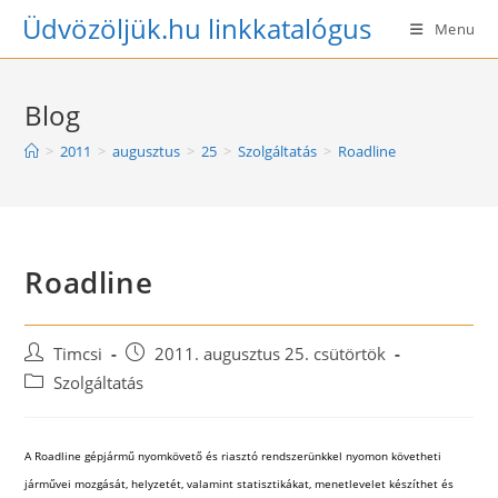
Skip
Üdvözöljük.hu linkkatalógus
Menu
to
content
Blog
>
2011
>
augusztus
>
25
>
Szolgáltatás
>
Roadline
Roadline
Post
Post
Timcsi
2011. augusztus 25. csütörtök
author:
published:
Post
Szolgáltatás
category:
A Roadline gépjármű nyomkövető és riasztó rendszerünkkel nyomon követheti
járművei mozgását, helyzetét, valamint statisztikákat, menetlevelet készíthet és