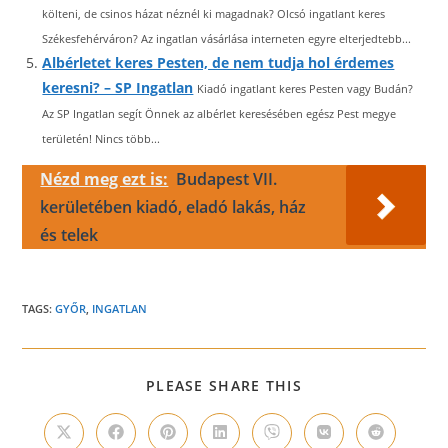
költeni, de csinos házat néznél ki magadnak? Olcsó ingatlant keres
Székesfehérváron? Az ingatlan vásárlása interneten egyre elterjedtebb...
Albérletet keres Pesten, de nem tudja hol érdemes
keresni? – SP Ingatlan
Kiadó ingatlant keres Pesten vagy Budán?
Az SP Ingatlan segít Önnek az albérlet keresésében egész Pest megye
területén! Nincs több...
Nézd meg ezt is:
Budapest VII.
kerületében kiadó, eladó lakás, ház
és telek
TAGS:
GYŐR
,
INGATLAN
SHARE
PLEASE SHARE THIS
THIS
CONTENT
Opens
Opens
Opens
Opens
Opens
Opens
Opens