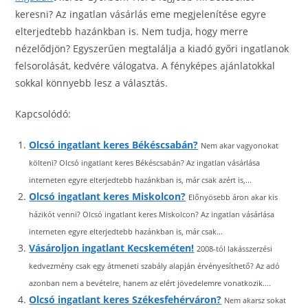
keresni? Az ingatlan vásárlás eme megjelenítése egyre
elterjedtebb hazánkban is. Nem tudja, hogy merre
nézelődjön? Egyszerűen megtalálja a kiadó győri ingatlanok
felsorolását, kedvére válogatva. A fényképes ajánlatokkal
sokkal könnyebb lesz a választás.
Kapcsolódó:
Olcsó ingatlant keres Békéscsabán?
Nem akar vagyonokat
költeni? Olcsó ingatlant keres Békéscsabán? Az ingatlan vásárlása
interneten egyre elterjedtebb hazánkban is, már csak azért is,...
Olcsó ingatlant keres Miskolcon?
Előnyösebb áron akar kis
házikót venni? Olcsó ingatlant keres Miskolcon? Az ingatlan vásárlása
interneten egyre elterjedtebb hazánkban is, már csak...
Vásároljon ingatlant Kecskeméten!
2008-tól lakásszerzési
kedvezmény csak egy átmeneti szabály alapján érvényesíthető? Az adó
azonban nem a bevételre, hanem az elért jövedelemre vonatkozik....
Olcsó ingatlant keres Székesfehérváron?
Nem akarsz sokat