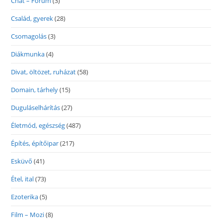
Chat – Fórum
(3)
Család, gyerek
(28)
Csomagolás
(3)
Diákmunka
(4)
Divat, öltözet, ruházat
(58)
Domain, tárhely
(15)
Duguláselhárítás
(27)
Életmód, egészség
(487)
Építés, építőipar
(217)
Esküvő
(41)
Étel, ital
(73)
Ezoterika
(5)
Film – Mozi
(8)