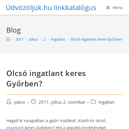
Skip
Üdvözöljük.hu linkkatalógus
Menu
to
content
Blog
>
2011
>
július
>
2
>
Ingatlan
>
Olcsó ingatlant keres Győrben?
Olcsó ingatlant keres
Győrben?
Post
Post
Post
yatoo
2011. július 2. szombat
Ingatlan
author:
published:
category:
Hagyd ki nyugodtan a győri irodákat. Kiadó és olcsó
ingatlan
t keres Győrben? Hol a legjobb hirdetéseket