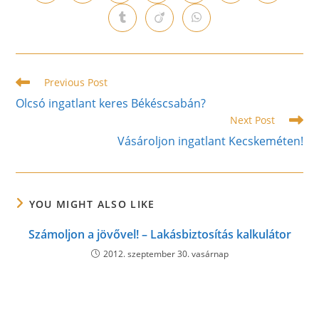
in
in
in
in
in
in
in
a
a
a
a
a
a
a
Opens
Opens
Opens
new
new
new
new
new
new
new
in
in
in
window
window
window
window
window
window
window
a
a
a
new
new
new
window
window
window
Read
Previous Post
more
Olcsó ingatlant keres Békéscsabán?
articles
Next Post
Vásároljon ingatlant Kecskeméten!
YOU MIGHT ALSO LIKE
Számoljon a jövővel! – Lakásbiztosítás kalkulátor
2012. szeptember 30. vasárnap