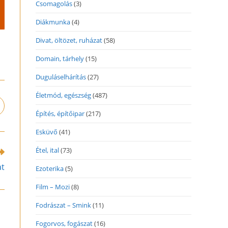
Csomagolás
(3)
Diákmunka
(4)
Divat, öltözet, ruházat
(58)
Domain, tárhely
(15)
Duguláselhárítás
(27)
Életmód, egészség
(487)
pens
Építés, építőipar
(217)
n
ew
Esküvő
(41)
indow
Étel, ital
(73)
at
Ezoterika
(5)
Film – Mozi
(8)
Fodrászat – Smink
(11)
Fogorvos, fogászat
(16)