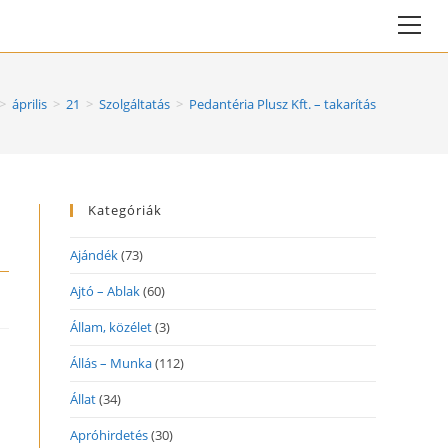
Vie
web
Me
>
április
>
21
>
Szolgáltatás
>
Pedantéria Plusz Kft. – takarítás
Kategóriák
Ajándék
(73)
Ajtó – Ablak
(60)
Állam, közélet
(3)
Állás – Munka
(112)
Állat
(34)
Apróhirdetés
(30)