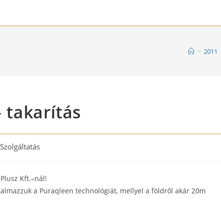
>
2011
– takarítás
t
Szolgáltatás
egory:
Plusz Kft.–nál!
lmazzuk a Puraqleen technológiát, mellyel a földről akár 20m