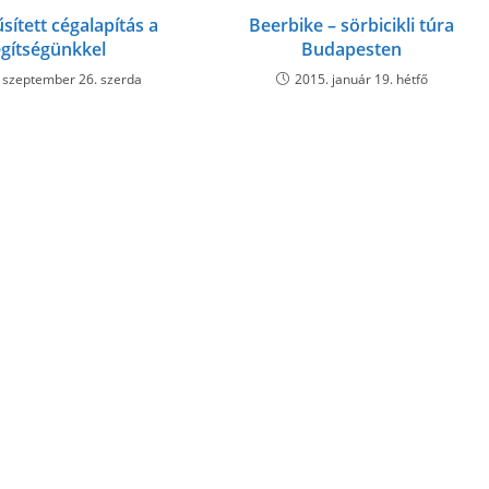
sített cégalapítás a
Beerbike – sörbicikli túra
egítségünkkel
Budapesten
 szeptember 26. szerda
2015. január 19. hétfő