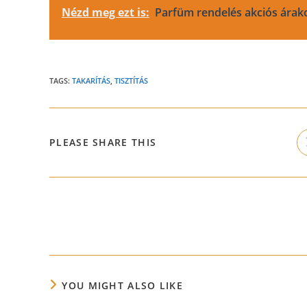
Nézd meg ezt is:
Parfüm rendelés akciós árak
TAGS:
TAKARÍTÁS
,
TISZTÍTÁS
SHARE
PLEASE SHARE THIS
THIS
CONTENT
Read
more
articles
YOU MIGHT ALSO LIKE