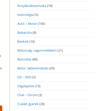
Árnyékolástechnika
(18)
Asztrológia
(5)
Autó – Motor
(160)
Babaruha
(8)
Bankok
(10)
Biztonság, vagyonvédelem
(21)
z
Biztosítás
(80)
Bútor, lakberendezés
(65)
nk
CD – DVD
(3)
Cégalapítás
(13)
Chat – Fórum
(3)
Család, gyerek
(28)