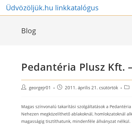
Skip
Üdvözöljük.hu linkkatalógus
to
content
Blog
Pedantéria Plusz Kft. 
Post
Post
Pos
georgejr01
2011. április 21. csütörtök
author:
published:
cat
Magas színvonalú takarítási szolgáltatások a Pedantéria 
Nehezen megközelíthető ablakoknál, homlokzatoknál alka
magasságig tisztíthatunk, mindenféle állványzat nélkül.