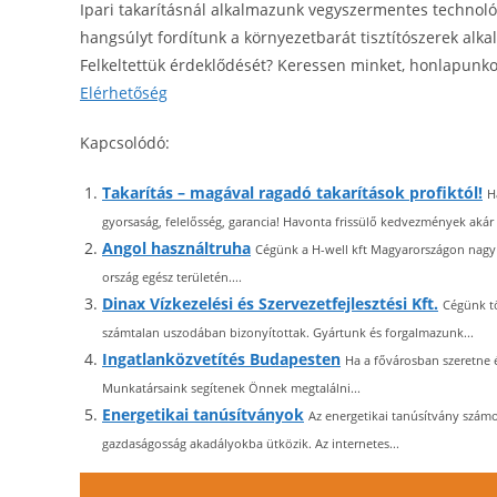
Ipari takarításnál alkalmazunk vegyszermentes technol
hangsúlyt fordítunk a környezetbarát tisztítószerek alka
Felkeltettük érdeklődését? Keressen minket, honlapunk
Elérhetőség
Kapcsolódó:
Takarítás – magával ragadó takarítások profiktól!
H
gyorsaság, felelősség, garancia! Havonta frissülő kedvezmények akár 
Angol használtruha
Cégünk a H-well kft Magyarországon nagy s
ország egész területén....
Dinax Vízkezelési és Szervezetfejlesztési Kft.
Cégünk tö
számtalan uszodában bizonyítottak. Gyártunk és forgalmazunk...
Ingatlanközvetítés Budapesten
Ha a fővárosban szeretne é
Munkatársaink segítenek Önnek megtalálni...
Energetikai tanúsítványok
Az energetikai tanúsítvány számo
gazdaságosság akadályokba ütközik. Az internetes...