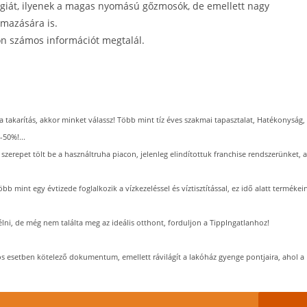
ógiát, ilyenek a magas nyomású gőzmosók, de emellett nagy
lmazására is.
on számos információt megtalál.
a takarítás, akkor minket válassz! Több mint tíz éves szakmai tapasztalat, Hatékonyság,
-50%!...
zerepet tölt be a használtruha piacon, jelenleg elindítottuk franchise rendszerünket, a
bb mint egy évtizede foglalkozik a vízkezeléssel és víztisztítással, ez idő alatt termékei
lni, de még nem találta meg az ideális otthont, forduljon a TippIngatlanhoz!
s esetben kötelező dokumentum, emellett rávilágít a lakóház gyenge pontjaira, ahol a