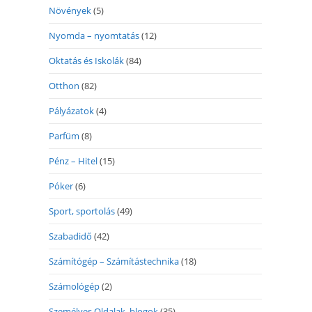
Növények
(5)
Nyomda – nyomtatás
(12)
Oktatás és Iskolák
(84)
Otthon
(82)
Pályázatok
(4)
Parfüm
(8)
Pénz – Hitel
(15)
Póker
(6)
Sport, sportolás
(49)
Szabadidő
(42)
Számítógép – Számítástechnika
(18)
Számológép
(2)
Személyes Oldalak, blogok
(35)