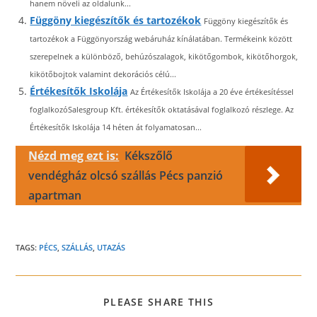
hanem növeli az oldalunk...
Függöny kiegészítők és tartozékok
Függöny kiegészítők és
tartozékok a Függönyország webáruház kínálatában. Termékeink között
szerepelnek a különböző, behúzószalagok, kikötőgombok, kikötőhorgok,
kikötőbojtok valamint dekorációs célú...
Értékesítők Iskolája
Az Értékesítők Iskolája a 20 éve értékesítéssel
foglalkozóSalesgroup Kft. értékesítők oktatásával foglalkozó részlege. Az
Értékesítők Iskolája 14 héten át folyamatosan...
Nézd meg ezt is:
Kékszőlő
vendégház olcsó szállás Pécs panzió
apartman
TAGS:
PÉCS
,
SZÁLLÁS
,
UTAZÁS
SHARE
PLEASE SHARE THIS
THIS