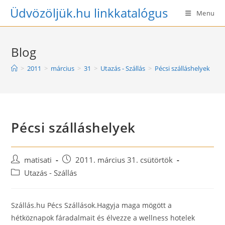
Skip
Üdvözöljük.hu linkkatalógus
Menu
to
content
Blog
>
2011
>
március
>
31
>
Utazás - Szállás
>
Pécsi szálláshelyek
Pécsi szálláshelyek
Post
Post
matisati
2011. március 31. csütörtök
author:
published:
Post
Utazás - Szállás
category:
Szállás.hu Pécs Szállások.Hagyja maga mögött a
hétköznapok fáradalmait és élvezze a wellness hotelek