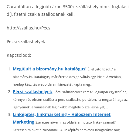
Garantáltan a legjobb áron 3500+ szálláshely nincs foglalási
díj, fizetni csak a szállodának kell.
http://szallas.hu/Pécs
Pécsi szálláshelyek
Kapcsolódó:
Megújult a bizomány.hu katalógus!
Éjjel „átöltözött” a
bizomány.hu katalógus, már érett a design váltás egy ideje. A weblap,
honlap készítés weboldalam kinézetét kapta meg,...
Pécsi szálláshelyek
Pécsi szálláshelyet keres? Foglaljon egyszerűen,
könnyen és olcsón szállást a pecs-szallas.hu portálon. Itt megtalálhatja az
igényeinek, elvárásainak leginkább megfelelő szálláshelyet,...
Linképítés, linkmarketing – Hálószem Internet
Marketing
Szeretné növelni az oldalára mutató linkek számát?
Keressen minket bizalommal! A linképítés nem csak látogatókat hoz,