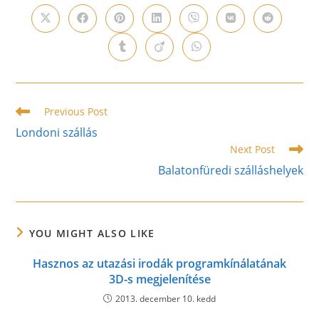
CONTENT
Opens
Opens
Opens
Opens
Opens
Opens
Opens
in
in
in
in
in
in
in
a
a
a
a
a
a
a
Opens
Opens
Opens
new
new
new
new
new
new
new
in
in
in
window
window
window
window
window
window
window
a
a
a
new
new
new
window
window
window
Read
Previous Post
more
Londoni szállás
articles
Next Post
Balatonfüredi szálláshelyek
YOU MIGHT ALSO LIKE
Hasznos az utazási irodák programkínálatának
3D-s megjelenítése
2013. december 10. kedd