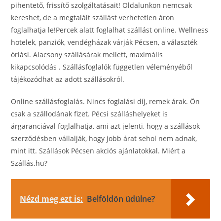
pihentető, frissítő szolgáltatásait! Oldalunkon nemcsak
kereshet, de a megtalált szállást verhetetlen áron
foglalhatja le!Percek alatt foglalhat szállást online. Wellness
hotelek, panziók, vendégházak várják Pécsen, a választék
óriási. Alacsony szállásárak mellett, maximális
kikapcsolódás . Szállásfoglalók független véleményéből
tájékozódhat az adott szállásokról.
Online szállásfoglalás. Nincs foglalási díj, remek árak. Ön
csak a szállodának fizet. Pécsi szálláshelyeket is
árgaranciával foglalhatja, ami azt jelenti, hogy a szállások
szerződésben vállalják, hogy jobb árat sehol nem adnak,
mint itt. Szállások Pécsen akciós ajánlatokkal. Miért a
Szállás.hu?
Nézd meg ezt is:
Belföldön üdülne?