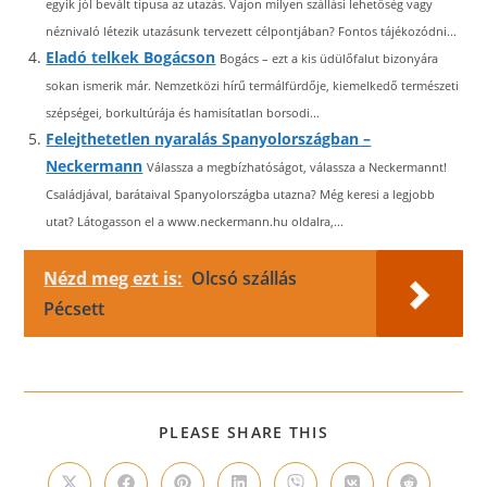
egyik jól bevált típusa az utazás. Vajon milyen szállási lehetőség vagy
néznivaló létezik utazásunk tervezett célpontjában? Fontos tájékozódni...
Eladó telkek Bogácson
Bogács – ezt a kis üdülőfalut bizonyára
sokan ismerik már. Nemzetközi hírű termálfürdője, kiemelkedő természeti
szépségei, borkultúrája és hamisítatlan borsodi...
Felejthetetlen nyaralás Spanyolországban –
Neckermann
Válassza a megbízhatóságot, válassza a Neckermannt!
Családjával, barátaival Spanyolországba utazna? Még keresi a legjobb
utat? Látogasson el a www.neckermann.hu oldalra,...
Nézd meg ezt is:
Olcsó szállás
Pécsett
SHARE
PLEASE SHARE THIS
THIS
CONTENT