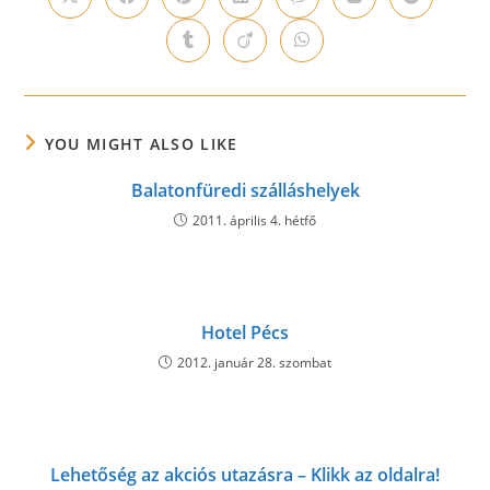
Opens
Opens
Opens
Opens
Opens
Opens
Opens
in
in
in
in
in
in
in
a
a
a
a
a
a
a
Opens
Opens
Opens
new
new
new
new
new
new
new
in
in
in
window
window
window
window
window
window
window
a
a
a
new
new
new
window
window
window
YOU MIGHT ALSO LIKE
Balatonfüredi szálláshelyek
2011. április 4. hétfő
Hotel Pécs
2012. január 28. szombat
Lehetőség az akciós utazásra – Klikk az oldalra!