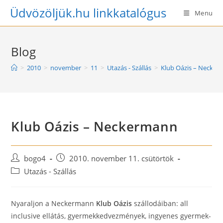
Skip
Üdvözöljük.hu linkkatalógus
Menu
to
content
Blog
>
2010
>
november
>
11
>
Utazás - Szállás
>
Klub Oázis – Necke
Klub Oázis – Neckermann
Post
Post
bogo4
2010. november 11. csütörtök
author:
published:
Post
Utazás - Szállás
category:
Nyaraljon a Neckermann
Klub Oázis
szállodáiban: all
inclusive ellátás, gyermekkedvezmények, ingyenes gyermek-