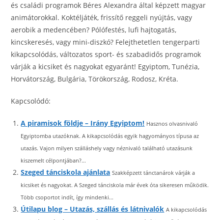
és családi programok Béres Alexandra által képzett magyar
animátorokkal. Koktéljáték, frissítő reggeli nyújtás, vagy
aerobik a medencében? Pólófestés, lufi hajtogatás,
kincskeresés, vagy mini-diszkó? Felejthetetlen tengerparti
kikapcsolódás, változatos sport- és szabadidős programok
várják a kicsiket és nagyokat egyaránt! Egyiptom, Tunézia,
Horvátország, Bulgária, Törökország, Rodosz, Kréta.
Kapcsolódó:
A piramisok földje – Irány Egyiptom!
Hasznos olvasnivaló
Egyiptomba utazóknak. A kikapcsolódás egyik hagyományos típusa az
utazás. Vajon milyen szálláshely vagy néznivaló található utazásunk
kiszemelt célpontjában?...
Szeged tánciskola ajánlata
Szakképzett tánctanárok várják a
kicsiket és nagyokat. A Szeged tánciskola már évek óta sikeresen működik.
Több csoportot indít, így mindenki...
Útilapu blog – Utazás, szállás és látnivalók
A kikapcsolódás