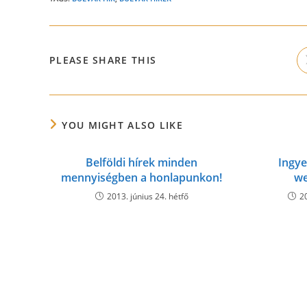
SHARE
PLEASE SHARE THIS
THIS
CONTENT
YOU MIGHT ALSO LIKE
Belföldi hírek minden
Ingye
mennyiségben a honlapunkon!
we
2013. június 24. hétfő
2