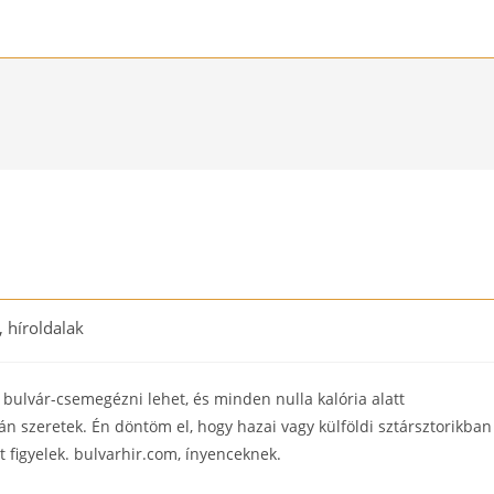
, híroldalak
bulvár-csemegézni lehet, és minden nulla kalória alatt
n szeretek. Én döntöm el, hogy hazai vagy külföldi sztársztorikban
t figyelek. bulvarhir.com, ínyenceknek.