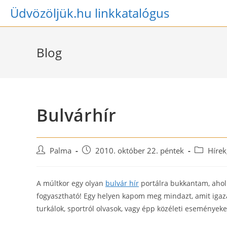
Skip
Üdvözöljük.hu linkkatalógus
to
content
Blog
Bulvárhír
Post
Post
Post
Palma
2010. október 22. péntek
Hírek
author:
published:
category:
A múltkor egy olyan
bulvár hír
portálra bukkantam, ahol 
fogyasztható! Egy helyen kapom meg mindazt, amit igazá
turkálok, sportról olvasok, vagy épp közéleti eseményeke