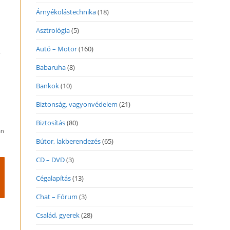
Árnyékolástechnika
(18)
Asztrológia
(5)
Autó – Motor
(160)
y
Babaruha
(8)
Bankok
(10)
Biztonság, vagyonvédelem
(21)
Biztosítás
(80)
an
Bútor, lakberendezés
(65)
CD – DVD
(3)
Cégalapítás
(13)
Chat – Fórum
(3)
Család, gyerek
(28)