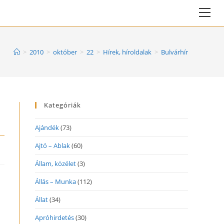
Vie
web
Me
>
2010
>
október
>
22
>
Hírek, híroldalak
>
Bulvárhír
Kategóriák
Ajándék
(73)
Ajtó – Ablak
(60)
Állam, közélet
(3)
Állás – Munka
(112)
Állat
(34)
Apróhirdetés
(30)