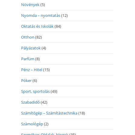
Növények
(5)
Nyomda – nyomtatás
(12)
Oktatás és Iskolák
(84)
Otthon
(82)
Pályázatok
(4)
Parfüm
(8)
Pénz – Hitel
(15)
Póker
(6)
Sport, sportolás
(49)
Szabadidő
(42)
Számítógép – Számítástechnika
(18)
Számológép
(2)
Személyes Oldalak, blogok
(35)