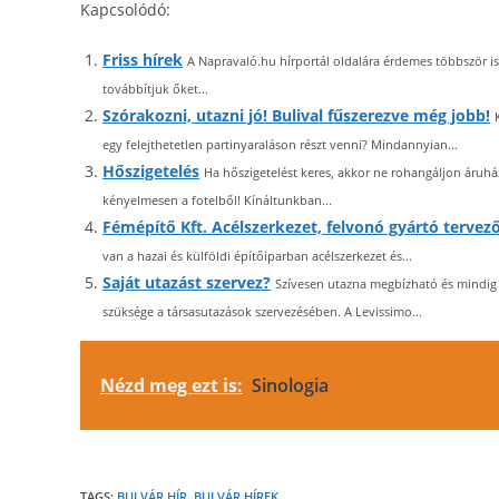
Kapcsolódó:
Friss hírek
A Napravaló.hu hírportál oldalára érdemes többször is
továbbítjuk őket...
Szórakozni, utazni jó! Bulival fűszerezve még jobb!
egy felejthetetlen partinyaraláson részt venni? Mindannyian...
Hőszigetelés
Ha hőszigetelést keres, akkor ne rohangáljon áru
kényelmesen a fotelből! Kínáltunkban...
Fémépítő Kft. Acélszerkezet, felvonó gyártó tervez
van a hazai és külföldi építőiparban acélszerkezet és...
Saját utazást szervez?
Szívesen utazna megbízható és mindig 
szüksége a társasutazások szervezésében. A Levissimo...
Nézd meg ezt is:
Sinologia
TAGS:
BULVÁR HÍR
,
BULVÁR HÍREK