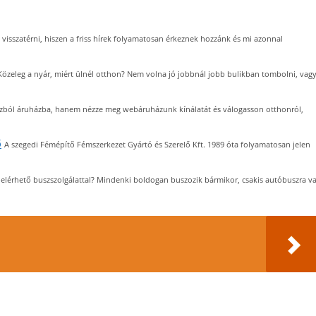
 visszatérni, hiszen a friss hírek folyamatosan érkeznek hozzánk és mi azonnal
Közeleg a nyár, miért ülnél otthon? Nem volna jó jobbnál jobb bulikban tombolni, vag
házból áruházba, hanem nézze meg webáruházunk kínálatát és válogasson otthonról,
ő
A szegedi Fémépítő Fémszerkezet Gyártó és Szerelő Kft. 1989 óta folyamatosan jelen
elérhető buszszolgálattal? Mindenki boldogan buszozik bármikor, csakis autóbuszra v