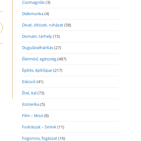
Csomagolás
(3)
Diákmunka
(4)
Divat, öltözet, ruházat
(58)
pens
n
Domain, tárhely
(15)
ew
indow
Duguláselhárítás
(27)
Életmód, egészség
(487)
Építés, építőipar
(217)
Esküvő
(41)
Étel, ital
(73)
Ezoterika
(5)
Film – Mozi
(8)
Fodrászat – Smink
(11)
Fogorvos, fogászat
(16)