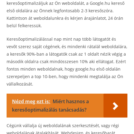
keresőoptimalizáljuk az Ön weboldalát, a Google.hu kereső
első oldalára az Önnek legfontosabb 2-3 keresőszóra.
Kattintson át weboldalunkra és kérjen árajánlatot, 24 órán
belül felkeressük.
Keresőoptimalizálással nap mint nap több látogatót és
vevőt szerez saját cégének, és mindenki rátalál weboldalára,
a keresők 90%-ban a látogatók csak az 1 oldalt nézik végig a
második oldalra csak mindösszesen 10% aki ellátogat. Ezért
fontos minden weboldalnak, hogy google.hu első oldalán
szerepeljen a top 10-ben, hogy mindenki megtalálja az Ön
vállalkozását.
Nézd meg ezt is:
Miért hasznos a
keresőoptimalizálás tanácsadás?
Cégünk vállalja új weboldalának szerkesztését, vagy régi
weboldalának átalakítását. Webdesign, és keresőbarát