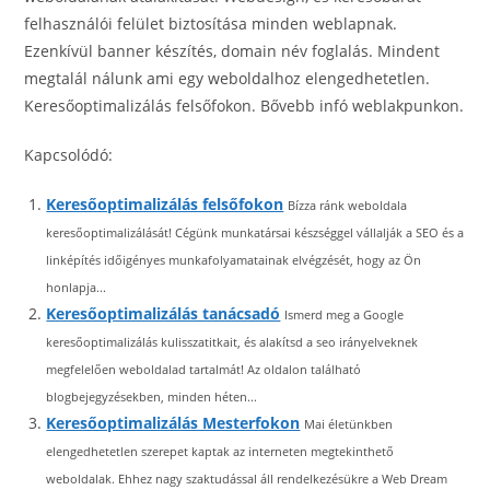
felhasználói felület biztosítása minden weblapnak.
Ezenkívül banner készítés, domain név foglalás. Mindent
megtalál nálunk ami egy weboldalhoz elengedhetetlen.
Keresőoptimalizálás felsőfokon. Bővebb infó weblakpunkon.
Kapcsolódó:
Keresőoptimalizálás felsőfokon
Bízza ránk weboldala
keresőoptimalizálását! Cégünk munkatársai készséggel vállalják a SEO és a
linképítés időigényes munkafolyamatainak elvégzését, hogy az Ön
honlapja...
Keresőoptimalizálás tanácsadó
Ismerd meg a Google
keresőoptimalizálás kulisszatitkait, és alakítsd a seo irányelveknek
megfelelően weboldalad tartalmát! Az oldalon található
blogbejegyzésekben, minden héten...
Keresőoptimalizálás Mesterfokon
Mai életünkben
elengedhetetlen szerepet kaptak az interneten megtekinthető
weboldalak. Ehhez nagy szaktudással áll rendelkezésükre a Web Dream