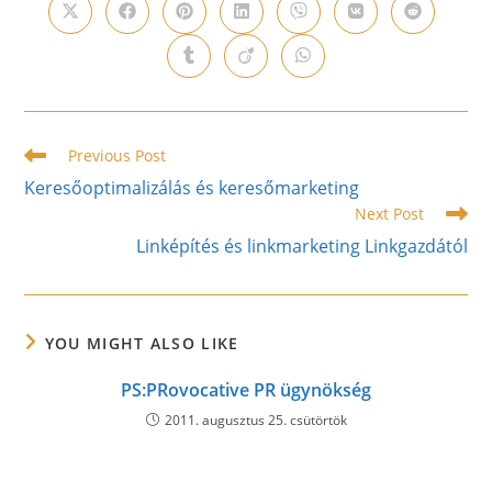
Opens
Opens
Opens
Opens
Opens
Opens
Opens
in
in
in
in
in
in
in
a
a
a
a
a
a
a
Opens
Opens
Opens
new
new
new
new
new
new
new
in
in
in
window
window
window
window
window
window
window
a
a
a
new
new
new
window
window
window
Read
Previous Post
more
Keresőoptimalizálás és keresőmarketing
articles
Next Post
Linképítés és linkmarketing Linkgazdától
YOU MIGHT ALSO LIKE
PS:PRovocative PR ügynökség
2011. augusztus 25. csütörtök