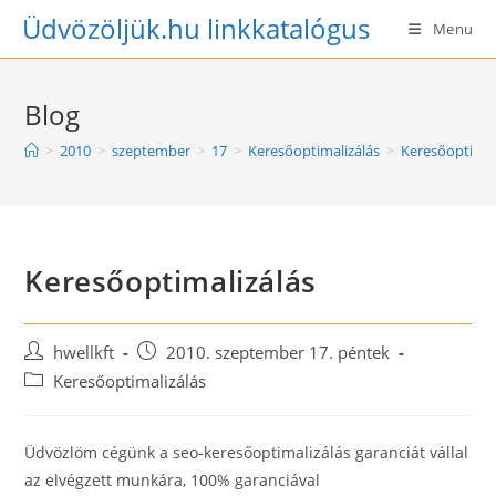
Skip
Üdvözöljük.hu linkkatalógus
Menu
to
content
Blog
>
2010
>
szeptember
>
17
>
Keresőoptimalizálás
>
Keresőoptimal
Keresőoptimalizálás
Post
Post
hwellkft
2010. szeptember 17. péntek
author:
published:
Post
Keresőoptimalizálás
category:
Üdvözlöm cégünk a seo-keresőoptimalizálás garanciát vállal
az elvégzett munkára, 100% garanciával