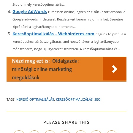
Studio, mely keresőoptimalizálás,...
Google AdWords
Hirdessen online, legyen az elsők között azonnal a
Google adwords hirdetéssel. Részletekért kérem hívjon minket. Szeretné
kipróbálni a leghatékonyabb internetes...
Keresőoptimalizálás – Webhirdetes.com
Cégünk fő profilja a
keresőoptimalizálás szolgáltatás, ami hosszú távon a leghatékonyabb
módszer arra, hogy új ügyfeleket szerezzen. A keresőoptimalizálás és...
Nézd meg ezt is:
Oldalgazda:
minőségi online marketing
megoldások
TAGS:
KERESŐ OPTIMALIZÁLÁS
,
KERESŐOPTIMALIZÁLÁS
,
SEO
SHARE
PLEASE SHARE THIS
THIS
CONTENT