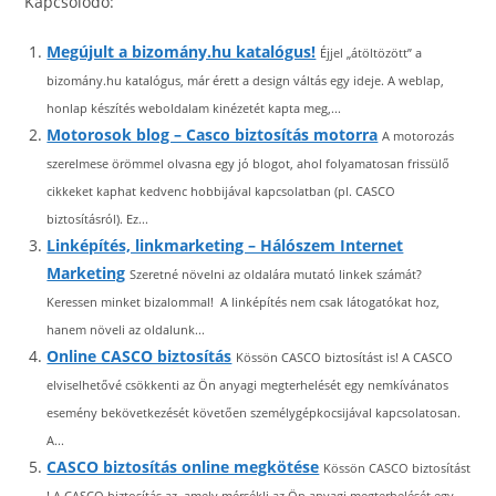
Kapcsolódó:
Megújult a bizomány.hu katalógus!
Éjjel „átöltözött” a
bizomány.hu katalógus, már érett a design váltás egy ideje. A weblap,
honlap készítés weboldalam kinézetét kapta meg,...
Motorosok blog – Casco biztosítás motorra
A motorozás
szerelmese örömmel olvasna egy jó blogot, ahol folyamatosan frissülő
cikkeket kaphat kedvenc hobbijával kapcsolatban (pl. CASCO
biztosításról). Ez...
Linképítés, linkmarketing – Hálószem Internet
Marketing
Szeretné növelni az oldalára mutató linkek számát?
Keressen minket bizalommal! A linképítés nem csak látogatókat hoz,
hanem növeli az oldalunk...
Online CASCO biztosítás
Kössön CASCO biztosítást is! A CASCO
elviselhetővé csökkenti az Ön anyagi megterhelését egy nemkívánatos
esemény bekövetkezését követően személygépkocsijával kapcsolatosan.
A...
CASCO biztosítás online megkötése
Kössön CASCO biztosítást
! A CASCO biztosítás az, amely mérsékli az Ön anyagi megterhelését egy