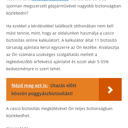
újonnan megszerzett gépjárművével nagyobb biztonságban
közlekedni?
Ha ezekkel a kérdésekkel találkozik otthonában nem kell
mást tennie, mint, hogy az oldalunkon használja a casco
biztosítás online kalkulátort. A kalkulátor által 11 biztosító
társaság ajánlata kerül egyszerre az Ön kezébe. Kiválasztja
az Ön számára szükséges szolgáltatás mellett a
legkedvezőbb árfekvésű ajánlatot és ezzel akár 5-55%
kedvezményre is szert tehet.
Nézd meg ezt is:
Utazás előtt
kössön poggyászbiztosítást!
A casco biztosítás megkötésével Ön teljes biztonságban
közlekedhet.