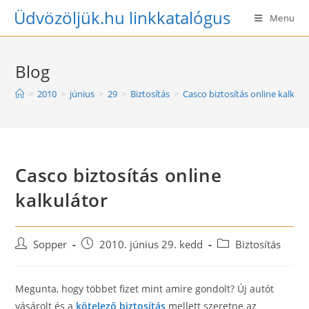
Skip
Üdvözöljük.hu linkkatalógus
Menu
to
content
Blog
>
2010
>
június
>
29
>
Biztosítás
>
Casco biztosítás online kalkulá
Casco biztosítás online
kalkulátor
Post
Post
Post
Sopper
2010. június 29. kedd
Biztosítás
author:
published:
category:
Megunta, hogy többet fizet mint amire gondolt? Új autót
vásárolt és a
kötelező biztosítás
mellett szeretne az