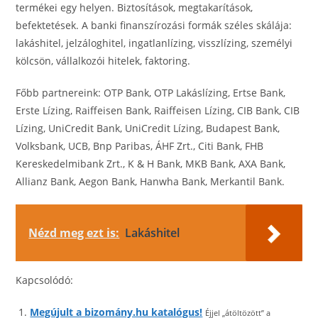
termékei egy helyen. Biztosítások, megtakarítások,
befektetések. A banki finanszírozási formák széles skálája:
lakáshitel, jelzáloghitel, ingatlanlízing, visszlízing, személyi
kölcsön, vállalkozói hitelek, faktoring.
Főbb partnereink: OTP Bank, OTP Lakáslízing, Ertse Bank,
Erste Lízing, Raiffeisen Bank, Raiffeisen Lízing, CIB Bank, CIB
Lízing, UniCredit Bank, UniCredit Lízing, Budapest Bank,
Volksbank, UCB, Bnp Paribas, ÁHF Zrt., Citi Bank, FHB
Kereskedelmibank Zrt., K & H Bank, MKB Bank, AXA Bank,
Allianz Bank, Aegon Bank, Hanwha Bank, Merkantil Bank.
Nézd meg ezt is:
Lakáshitel
Kapcsolódó:
Megújult a bizomány.hu katalógus!
Éjjel „átöltözött” a