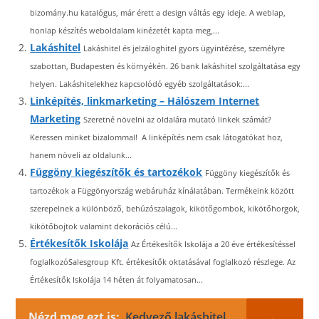
bizomány.hu katalógus, már érett a design váltás egy ideje. A weblap,
honlap készítés weboldalam kinézetét kapta meg,...
Lakáshitel
Lakáshitel és jelzáloghitel gyors ügyintézése, személyre
szabottan, Budapesten és környékén. 26 bank lakáshitel szolgáltatása egy
helyen. Lakáshitelekhez kapcsolódó egyéb szolgáltatások:...
Linképítés, linkmarketing – Hálószem Internet
Marketing
Szeretné növelni az oldalára mutató linkek számát?
Keressen minket bizalommal! A linképítés nem csak látogatókat hoz,
hanem növeli az oldalunk...
Függöny kiegészítők és tartozékok
Függöny kiegészítők és
tartozékok a Függönyország webáruház kínálatában. Termékeink között
szerepelnek a különböző, behúzószalagok, kikötőgombok, kikötőhorgok,
kikötőbojtok valamint dekorációs célú...
Értékesítők Iskolája
Az Értékesítők Iskolája a 20 éve értékesítéssel
foglalkozóSalesgroup Kft. értékesítők oktatásával foglalkozó részlege. Az
Értékesítők Iskolája 14 héten át folyamatosan...
Nézd meg ezt is:
Kedvező lakáshitel