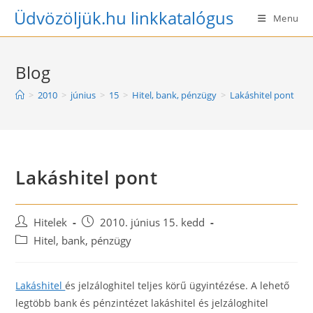
Skip
Üdvözöljük.hu linkkatalógus
Menu
to
content
Blog
>
2010
>
június
>
15
>
Hitel, bank, pénzügy
>
Lakáshitel pont
Lakáshitel pont
Post
Post
Hitelek
2010. június 15. kedd
author:
published:
Post
Hitel, bank, pénzügy
category:
Lakáshitel
és jelzáloghitel teljes körű ügyintézése. A lehető
legtöbb bank és pénzintézet lakáshitel és jelzáloghitel