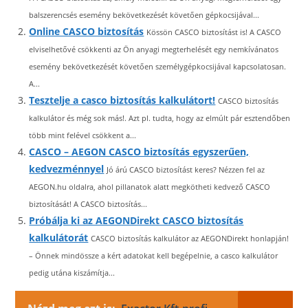
balszerencsés esemény bekövetkezését követően gépkocsijával...
Online CASCO biztosítás
Kössön CASCO biztosítást is! A CASCO
elviselhetővé csökkenti az Ön anyagi megterhelését egy nemkívánatos
esemény bekövetkezését követően személygépkocsijával kapcsolatosan.
A...
Tesztelje a casco biztosítás kalkulátort!
CASCO biztosítás
kalkulátor és még sok más!. Azt pl. tudta, hogy az elmúlt pár esztendőben
több mint felével csökkent a...
CASCO – AEGON CASCO biztosítás egyszerűen,
kedvezménnyel
Jó árú CASCO biztosítást keres? Nézzen fel az
AEGON.hu oldalra, ahol pillanatok alatt megkötheti kedvező CASCO
biztosítását! A CASCO biztosítás...
Próbálja ki az AEGONDirekt CASCO biztosítás
kalkulátorát
CASCO biztosítás kalkulátor az AEGONDirekt honlapján!
– Önnek mindössze a kért adatokat kell begépelnie, a casco kalkulátor
pedig utána kiszámítja...