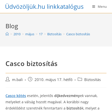
Skip
Üdvözöljük.hu linkkatalógus
Menu
to
content
Blog
>
2010
>
május
>
17
>
Biztosítás
>
Casco biztosítás
Casco biztosítás
Post
Post
Post
m.bali
2010. május 17. hétfő
Biztosítás
author:
published:
category:
Casco kötés
esetén, jelentős
díjkedvezmény
ek vannak,
melyeket a válság hozott magával. A korábbi nagy
érdeklődést szeretnék fenntartani a
biztosító
k, melyet a