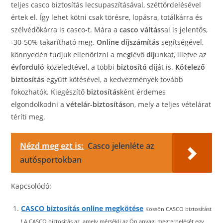
teljes casco biztosítás lecsupaszításával, széttördelésével
értek el. Így lehet kötni csak törésre, lopásra, totálkárra és
szélvédőkárra is casco-t. Mára a
casco váltás
sal is jelentős,
-30-50% takarítható meg.
Online díjszámítás
segítségével,
könnyedén tudjuk ellenőrizni a meglévő
díj
unkat, illetve az
évforduló
közeledtével, a többi
biztosító díj
át is.
Kötelező
biztosítás
együtt kötésével, a kedvezmények tovább
fokozhatók. Kiegészítő
biztosítás
ként érdemes
elgondolkodni a
vételár-biztosítás
on, mely a teljes vételárat
téríti meg.
Nézd meg ezt is:
Casco jelenléte az
autósportokban
Kapcsolódó:
CASCO biztosítás online megkötése
Kössön CASCO biztosítást
! A CASCO biztosítás az, amely mérsékli az Ön anyagi megterhelését egy