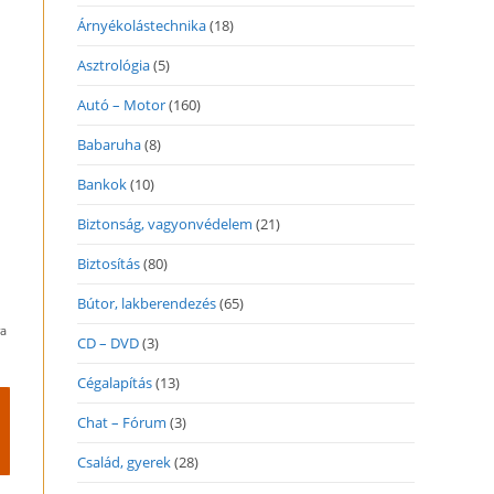
Árnyékolástechnika
(18)
Asztrológia
(5)
Autó – Motor
(160)
Babaruha
(8)
Bankok
(10)
Biztonság, vagyonvédelem
(21)
Biztosítás
(80)
Bútor, lakberendezés
(65)
ra
CD – DVD
(3)
Cégalapítás
(13)
Chat – Fórum
(3)
Család, gyerek
(28)