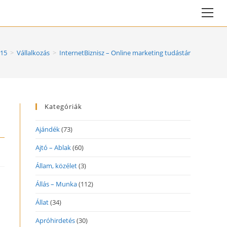
Vie
web
Me
15
>
Vállalkozás
>
InternetBiznisz – Online marketing tudástár
Kategóriák
Ajándék
(73)
Ajtó – Ablak
(60)
Állam, közélet
(3)
Állás – Munka
(112)
Állat
(34)
Apróhirdetés
(30)