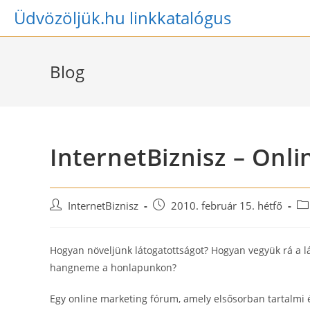
Skip
Üdvözöljük.hu linkkatalógus
to
content
Blog
InternetBiznisz – Onl
Post
Post
Po
InternetBiznisz
2010. február 15. hétfő
author:
published:
ca
Hogyan növeljünk látogatottságot? Hogyan vegyük rá a l
hangneme a honlapunkon?
Egy online marketing fórum, amely elsősorban tartalmi é