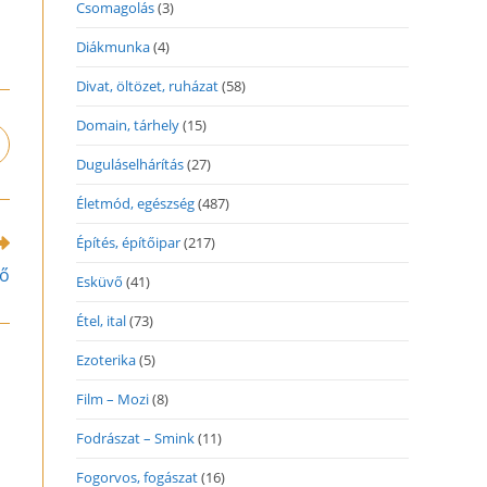
Csomagolás
(3)
Diákmunka
(4)
Divat, öltözet, ruházat
(58)
Domain, tárhely
(15)
pens
Duguláselhárítás
(27)
n
ew
Életmód, egészség
(487)
indow
Építés, építőipar
(217)
ső
Esküvő
(41)
Étel, ital
(73)
Ezoterika
(5)
Film – Mozi
(8)
Fodrászat – Smink
(11)
Fogorvos, fogászat
(16)