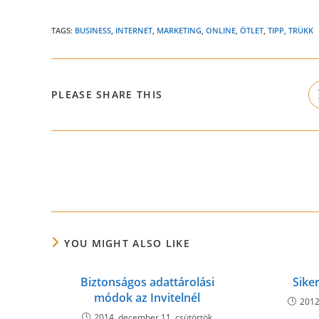
TAGS:
BUSINESS
,
INTERNET
,
MARKETING
,
ONLINE
,
ÖTLET
,
TIPP
,
TRÜKK
SHARE
PLEASE SHARE THIS
THIS
CONTENT
Read
more
articles
YOU MIGHT ALSO LIKE
Biztonságos adattárolási
Sike
módok az Invitelnél
2012
2014. december 11. csütörtök