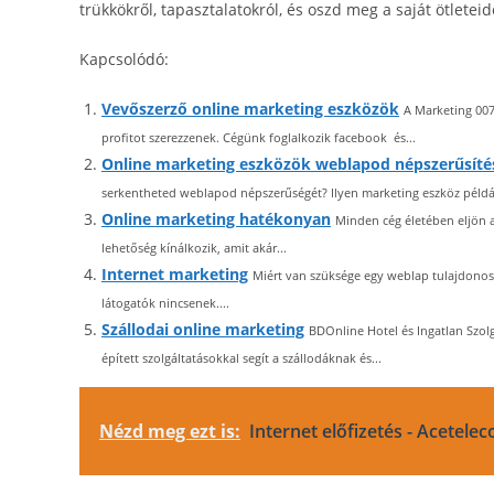
trükkökről, tapasztalatokról, és oszd meg a saját ötleteid
Kapcsolódó:
Vevőszerző online marketing eszközök
A Marketing 007
profitot szerezzenek. Cégünk foglalkozik facebook és...
Online marketing eszközök weblapod népszerűsíté
serkentheted weblapod népszerűségét? Ilyen marketing eszköz példá
Online marketing hatékonyan
Minden cég életében eljön a
lehetőség kínálkozik, amit akár...
Internet marketing
Miért van szüksége egy weblap tulajdonosn
látogatók nincsenek....
Szállodai online marketing
BDOnline Hotel és Ingatlan Szolg
épített szolgáltatásokkal segít a szállodáknak és...
Nézd meg ezt is:
Internet előfizetés - Acetele