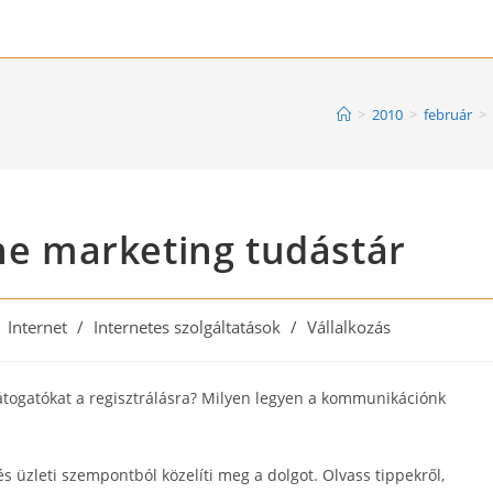
>
2010
>
február
>
ine marketing tudástár
st
Internet
/
Internetes szolgáltatások
/
Vállalkozás
tegory:
átogatókat a regisztrálásra? Milyen legyen a kommunikációnk
s üzleti szempontból közelíti meg a dolgot. Olvass tippekről,