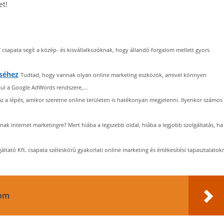
et!
 csapata segít a közép- és kisvállalkozóknak, hogy állandó forgalom mellett gyors
séhez
Tudtad, hogy vannak olyan online marketing eszközök, amivel könnyen
ul a Google AdWords rendszere,...
z a lépés, amikor szeretne online területen is hatékonyan megjelenni. Ilyenkor számos
ak internet marketingre? Mert hiába a legszebb oldal, hiába a legjobb szolgáltatás, ha
áltató Kft. csapata széleskörű gyakorlati online marketing és értékesítési tapasztalatok
com