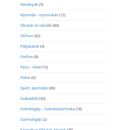
Növények
(5)
Nyomda – nyomtatás
(12)
Oktatás és Iskolák
(84)
Otthon
(82)
Pályázatok
(4)
Parfüm
(8)
Pénz – Hitel
(15)
Póker
(6)
Sport, sportolás
(49)
Szabadidő
(42)
Számítógép – Számítástechnika
(18)
Számológép
(2)
Személyes Oldalak, blogok
(35)