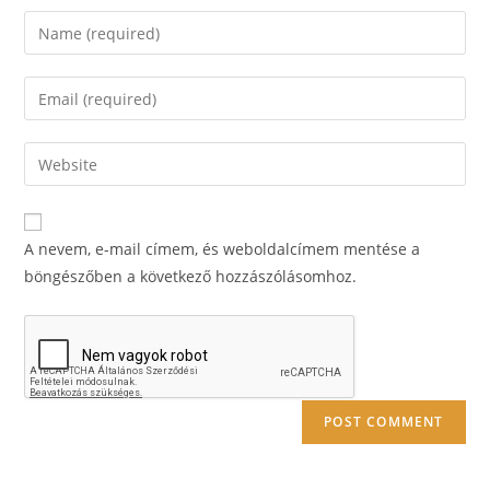
Enter
your
name
Enter
or
your
username
email
Enter
to
address
your
comment
to
website
comment
URL
A nevem, e-mail címem, és weboldalcímem mentése a
(optional)
böngészőben a következő hozzászólásomhoz.