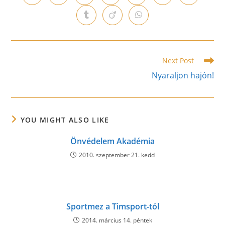
in
in
in
in
in
in
in
a
a
a
a
a
a
a
Opens
Opens
Opens
new
new
new
new
new
new
new
in
in
in
window
window
window
window
window
window
window
a
a
a
new
new
new
window
window
window
Read
Next Post
more
Nyaraljon hajón!
articles
YOU MIGHT ALSO LIKE
Önvédelem Akadémia
2010. szeptember 21. kedd
Sportmez a Timsport-tól
2014. március 14. péntek