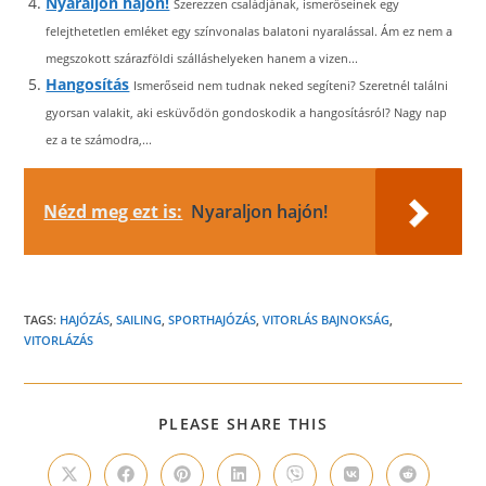
Nyaraljon hajón!
Szerezzen családjának, ismerőseinek egy
felejthetetlen emléket egy színvonalas balatoni nyaralással. Ám ez nem a
megszokott szárazföldi szálláshelyeken hanem a vizen...
Hangosítás
Ismerőseid nem tudnak neked segíteni? Szeretnél találni
gyorsan valakit, aki esküvődön gondoskodik a hangosításról? Nagy nap
ez a te számodra,...
Nézd meg ezt is:
Nyaraljon hajón!
TAGS:
HAJÓZÁS
,
SAILING
,
SPORTHAJÓZÁS
,
VITORLÁS BAJNOKSÁG
,
VITORLÁZÁS
SHARE
PLEASE SHARE THIS
THIS
CONTENT
Opens
Opens
Opens
Opens
Opens
Opens
Opens