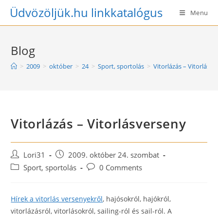
Skip
Üdvözöljük.hu linkkatalógus
Menu
to
content
Blog
>
2009
>
október
>
24
>
Sport, sportolás
>
Vitorlázás – Vitorlásv
Vitorlázás – Vitorlásverseny
Post
Post
Lori31
2009. október 24. szombat
author:
published:
Post
Post
Sport, sportolás
0 Comments
category:
comments:
Hírek a vitorlás versenyekről
, hajósokról, hajókról,
vitorlázásról, vitorlásokról, sailing-ról és sail-ról. A