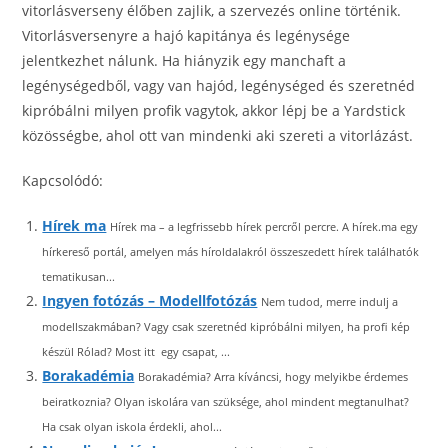
vitorlásverseny élőben zajlik, a szervezés online történik.
Vitorlásversenyre a hajó kapitánya és legénysége
jelentkezhet nálunk. Ha hiányzik egy manchaft a
legénységedből, vagy van hajód, legénységed és szeretnéd
kipróbálni milyen profik vagytok, akkor lépj be a Yardstick
közösségbe, ahol ott van mindenki aki szereti a vitorlázást.
Kapcsolódó:
Hírek ma
Hírek ma – a legfrissebb hírek percről percre. A hírek.ma egy
hírkereső portál, amelyen más híroldalakról összeszedett hírek találhatók
tematikusan...
Ingyen fotózás – Modellfotózás
Nem tudod, merre indulj a
modellszakmában? Vagy csak szeretnéd kipróbálni milyen, ha profi kép
készül Rólad? Most itt egy csapat, ...
Borakadémia
Borakadémia? Arra kíváncsi, hogy melyikbe érdemes
beiratkoznia? Olyan iskolára van szüksége, ahol mindent megtanulhat?
Ha csak olyan iskola érdekli, ahol...